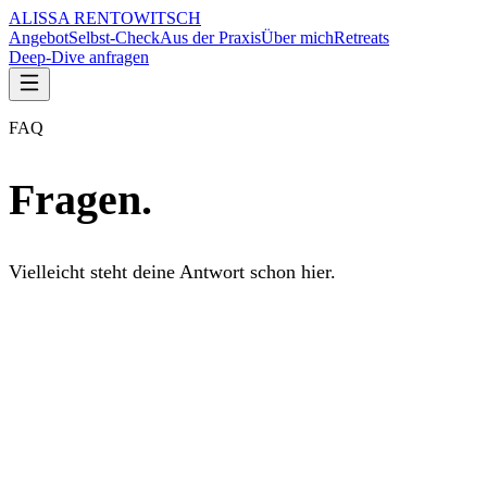
ALISSA RENTOWITSCH
Angebot
Selbst-Check
Aus der Praxis
Über mich
Retreats
Deep-Dive anfragen
FAQ
Fragen.
Vielleicht steht deine Antwort schon hier.
Selbst-Check