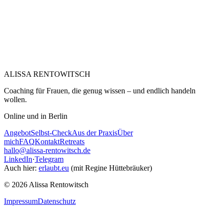
ALISSA RENTOWITSCH
Coaching für Frauen, die genug wissen – und endlich handeln
wollen.
Online und in Berlin
Angebot
Selbst-Check
Aus der Praxis
Über
mich
FAQ
Kontakt
Retreats
hallo@alissa-rentowitsch.de
LinkedIn
·
Telegram
Auch hier:
erlaubt.eu
(mit Regine Hüttebräuker)
© 2026 Alissa Rentowitsch
Impressum
Datenschutz